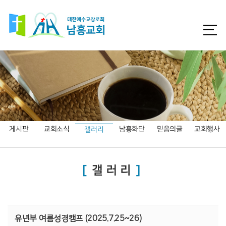
게시판
교회소식
남흥화단
믿음의글
교회행사
갤러리
갤러리
유년부 여름성경캠프 (2025.7.25~26)