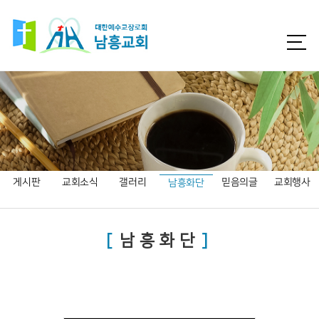
게시판
교회소식
갤러리
믿음의글
교회행사
남흥화단
남흥화단