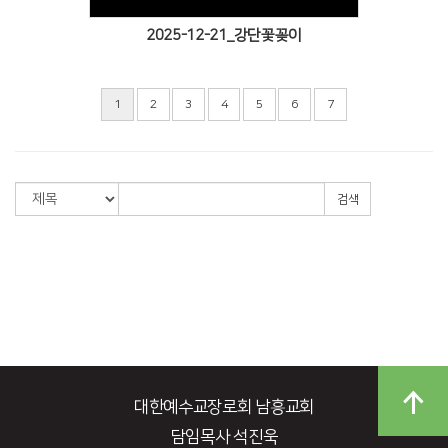
2025-12-21_강단꽃꽂이
1
2
3
4
5
6
7
검색
대한예수교장로회 남흥교회
담임목사 석진욱